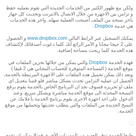
ولكن مع ظهور الكثير من الخدمات الجديدة التي تقوم بعمليه حفظ
و تزامن بين الاجهزة من خلال الاتصال بالانترنت وتحديث كل جهاز
باخر نسخه من الملف أصبحت العملية سهله, واخر هذه الخدمات
هي خدمة
Dropbox.
يمكنك التسجيل عبر الرابط التالي
www.dropbox.com
و الحصول
على 2 جيجا مجانا و الأمر الرائع أنك كلما دعوت أصدقائك لإكتشاف
هذه الخدمة كلما ربحت مساحة إضافية.
فهذه الخدمة
Dropbox
والتي يمكن من خلالها تخزين الملفات في
موقع الخدمة ( المساحة المتوفرة للحساب المجاني هي 2 قيقا )
وبعد ذلك يمكن تحميل هذه الملفات على الاجهزة المرتبطة بالخدمة,
الجميل ان عمليه التزامن تحدث بشكل مباشر فلو قمنا بتعديل اي
ملف او تحريره فسوف نجد ان البرنامج الخاص بالخدمة يقوم برفع
النسخة المحدثه الى موقع الخدمة مباشرة وبشكل سريع, وعند
الدخول على احد اجهزة الاخرى يقوم برنامج الخدمة بأعلامك عن
النسخ الجديدة من الملفات والتي يتطلب تحديثها وتحمليها من موقع
الخدمة.
طبعا الخدمة توفر العديد من المميزات الأخرى فمثلا يمكن ان تقوم