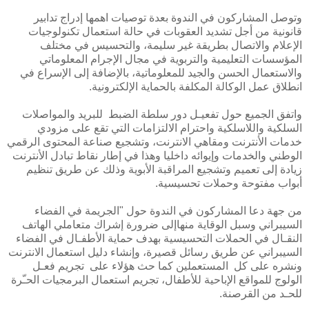
وتوصل المشاركون في الندوة بعدة توصيات اهمها إدراج تدابير
قانونية من أجل تشديد العقوبات في حالة استعمال تكنولوجيات
الإعلام والاتصال بطريقة غير سليمة، والتحسيس في مختلف
المؤسسات التعليمية والتربوية في مجال الإجرام المعلوماتي
والاستعمال الحسن والجيد للمعلوماتية، بالإضافة إلى الإسراع في
انطلاق عمل الوكالة المكلفة بالحماية الإلكترونية.
واتفق الجميع حول تفعيـل دور سلطة الضبط للبريد والمواصلات
السلكية واللاسلكية واحترام الالتزامات التي تقع على مزودي
خدمات الأنترنت ومقاهي الانترنت، وتشجيع صناعة المحتوى الرقمي
الوطني والخدمات وإيوائه داخليا وهذا في إطار نقاط تبادل الأنترنت
زيادة إلى تعميم وتشجيع المراقبة الأبوية وذلك عن طريق تنظيم
أبواب مفتوحة وحملات تحسيسية.
من جهة دعا المشاركون في الندوة حول "الجريمة في الفضاء
السيبراني وسبل الوقاية منهاإلى ضرورة إشراك متعاملي الهاتف
النقـال في الحملات التحسيسية بهدف حماية الأطفـال في الفضاء
السيبراني عن طريق رسائل قصيرة، وإنشاء دليل استعمال الانترنت
ونشره على كل المستعملين كما حث هؤلاء على تجريم فعـل
الولوج للمواقع الإباحية للأطفال، تجريم استعمال البرمجيات الحـّرة
للحـد من القرصنة.